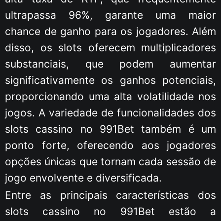
ultrapassa 96%, garante uma maior
chance de ganho para os jogadores. Além
disso, os slots oferecem multiplicadores
substanciais, que podem aumentar
significativamente os ganhos potenciais,
proporcionando uma alta volatilidade nos
jogos. A variedade de funcionalidades dos
slots cassino no 991Bet também é um
ponto forte, oferecendo aos jogadores
opções únicas que tornam cada sessão de
jogo envolvente e diversificada.
Entre as principais características dos
slots cassino no 991Bet estão a