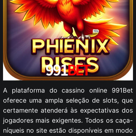
A plataforma do cassino online 991Bet
oferece uma ampla seleção de slots, que
certamente atenderá às expectativas dos
jogadores mais exigentes. Todos os caça-
níqueis no site estão disponíveis em modo